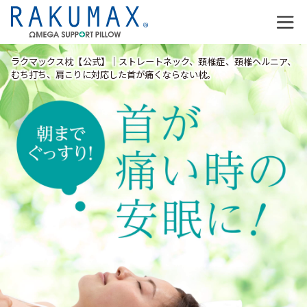
ラクマックス枕【公式】｜ストレートネック、頚椎症、頚椎ヘルニア、
むち打ち、肩こりに対応した首が痛くならない枕。