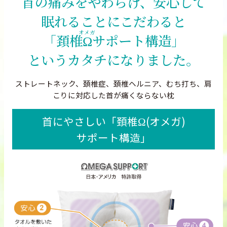
首の痛みを
やわらげ、
安心して
眠れることに
こだわると
「頚椎
Ω
サポート構造」
というカタチに
なりました。
ストレートネック、頚椎症、頚椎ヘルニア、むち打ち、肩
こりに対応した首が痛くならない枕
首にやさしい
「頚椎Ω(オメガ)
サポート構造」