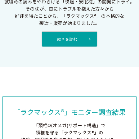
就寝時の痛みを
やわらげる
「快適・安眠枕」
の開発にトライ。
その枕が、
首にトラブルを
抱えた方々から
好評を得たことから、
「ラクマックス®」
の本格的な
製造・販売が
始まりました。
続きを読む
「ラクマックス®」
モニター調査結果
「頚椎Ω(オメガ)サポート構造」で
頚椎を守る「ラクマックス®」の